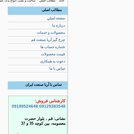
خانه
مطالب اصلي
ساخت و نصب انواع یدک کش 
مطالب اصلی
صفحه اصلي
درباره ما
محصولات و خدمات
چرخ گیر آریا صنعت قم
شماره حساب ها
قیمت محصولات
دعوت به همکاری
تماس با ما
تماس با آریا صنعت ایران
کارشناس فروش:
09199524648
09129383548
نشانی: قم ، بلوار حضرت
معصومه، بین کوچه 35 و 37