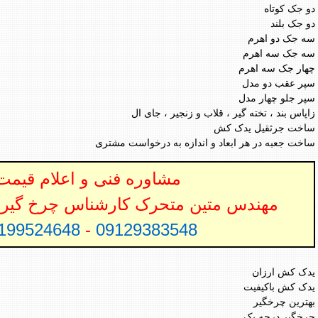
دو جک کوتاه
دو جک بلند
سه جک دو اهرم
سه جک سه اهرم
چهار جک سه اهرم
سپر عقب دو مدل
سپر جلو چهار مدل
زاپاس بند ، تخته گیر ، قلاب و زنجیر ، جای ال
ساخت جرثقیل یدک کش
ساخت جعبه در هر ابعاد و اندازه به درخواست مشتری
مشاوره فنی و اعلام قیمت
مهندس متین متحرک کارشناس چرخ گیر 
199524648
-
09129383548
یدک کش ارزان
یدک کش باکیفیت
بهترین چرخگیر
چرخگیر درجه یک