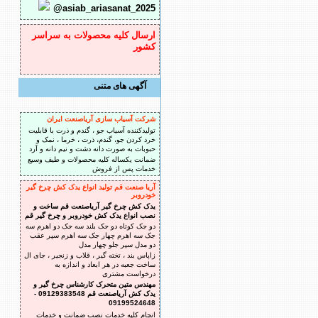
@asiab_ariasanat_2025
ارسال کلیه محصولات به سراسر
کشور
آگهی های متنی
شرکت آسیاب سازی آریاصنعت ایران
تولیدکننده آسیاب جو ، گندم و ذرت با قابلیت
خرد کردن جو، گندم، ذرت ، خرما ، نمک و
حبوبات به صورت دانه دشت و نیم دانه و آرد
ضمانت یکساله کلیه محصولات و طیف وسیع
خدمات پس از فروش
آریا صنعت قم تولید انواع یدک کش چرخ گیر
خودروبر
یدک کش چرخ گیر آریاصنعت قم ساخت و
نصب انواع یدک کش خودروبر و چرخ گیر قم
دو جک کوتاه دو جک بلند سه جک دو اهرم سه
جک سه اهرم چهار جک سه اهرم سپر عقب
دو مدل سپر جلو چهار مدل
زاپاس بند ، تخته گیر ، قلاب و زنجیر ، جای ال
ساخت جعبه در هر ابعاد و اندازه به
درخواست مشتری
مهندس متین متحرک کارشناس چرخ گیر و
یدک کش آریاصنعت قم 09129383548 -
09199524648
انجام کلیه خدمات نصب ضمانت و خدمات