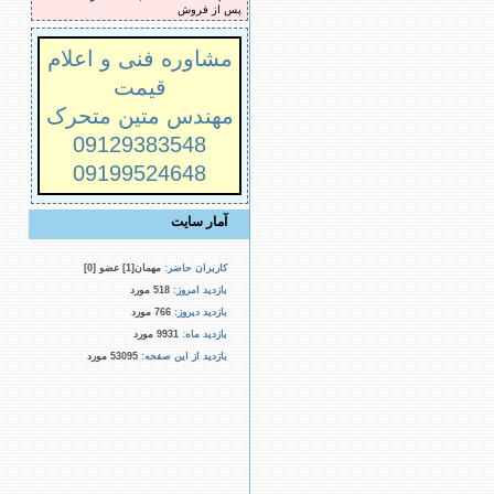
پس از فروش
مشاوره فنی و اعلام
قیمت
مهندس متین متحرک
09129383548
09199524648
آمار سایت
کاربران حاضر:
مهمان[1] عضو [0]
بازدید امروز:
518 مورد
بازدید دیروز:
766 مورد
بازدید ماه:
9931 مورد
بازدید از این صفحه:
53095 مورد