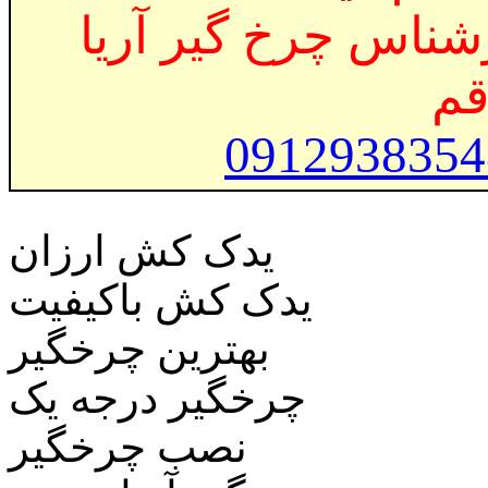
ناس چرخ گیر آریا
م
091293835
یدک کش ارزان
یدک کش باکیفیت
بهترین چرخگیر
چرخگیر درجه یک
نصب چرخگیر