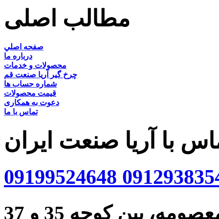
مطالب اصلی
صفحه اصلي
درباره ما
محصولات و خدمات
چرخ گیر آریا صنعت قم
شماره حساب ها
قیمت محصولات
دعوت به همکاری
تماس با ما
اس با آریا صنعت ایران
09199524648
091293835
ه، بین کوچه 35 و 37