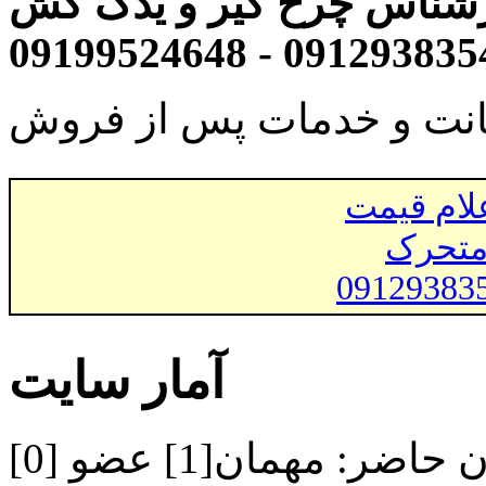
شناس چرخ گیر و یدک کش
انت و خدمات پس از فروش
لام قیمت
متحرک
09129383
آمار سایت
ن حاضر:
مهمان[1] عضو [0]