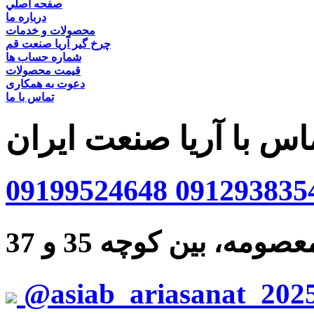
صفحه اصلي
درباره ما
محصولات و خدمات
چرخ گیر آریا صنعت قم
شماره حساب ها
قیمت محصولات
دعوت به همکاری
تماس با ما
اس با آریا صنعت ایران
09199524648
091293835
ه، بین کوچه 35 و 37
@asiab_ariasanat_202