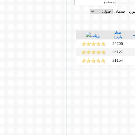
چیدمان:
تعداد
ه
ارزیابی
بازدید
24205
36127
21154