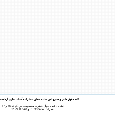
کليه حقوق مادي و معنوي اين سايت متعلق به شرکت آسیاب سازی آریا صن
نشانی: قم ، بلوار حضرت معصومه، بین کوچه 35 و 37
همراه: 9199524648 و 9129383548