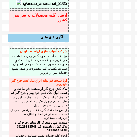
@asiab_ariasanat_2025
ارسال کلیه محصولات به سراسر
کشور
آگهی های متنی
شرکت آسیاب سازی آریاصنعت ایران
تولیدکننده آسیاب جو ، گندم و ذرت با قابلیت
خرد کردن جو، گندم، ذرت ، خرما ، نمک و
حبوبات به صورت دانه دشت و نیم دانه و آرد
ضمانت یکساله کلیه محصولات و طیف وسیع
خدمات پس از فروش
آریا صنعت قم تولید انواع یدک کش چرخ گیر
خودروبر
یدک کش چرخ گیر آریاصنعت قم ساخت و
نصب انواع یدک کش خودروبر و چرخ گیر قم
دو جک کوتاه دو جک بلند سه جک دو اهرم سه
جک سه اهرم چهار جک سه اهرم سپر عقب
دو مدل سپر جلو چهار مدل
زاپاس بند ، تخته گیر ، قلاب و زنجیر ، جای ال
ساخت جعبه در هر ابعاد و اندازه به
درخواست مشتری
مهندس متین متحرک کارشناس چرخ گیر و
یدک کش آریاصنعت قم 09129383548 -
09199524648
انجام کلیه خدمات نصب ضمانت و خدمات