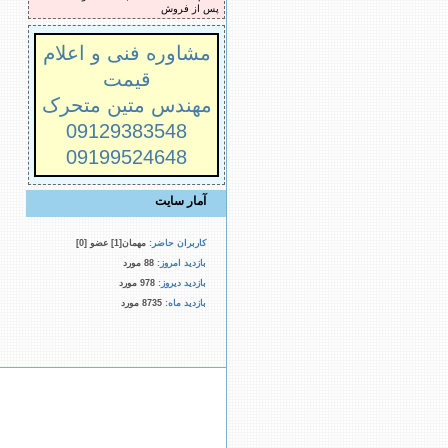
پس از فروش
مشاوره فنی و اعلام
قیمت
مهندس متین متحرک
09129383548
09199524648
آمار سایت
کاربران حاضر:
مهمان[1] عضو [0]
بازدید امروز:
88 مورد
بازدید دیروز:
978 مورد
بازدید ماه:
8735 مورد