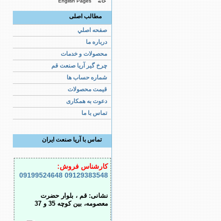
خانه
English Pages
مطالب اصلی
صفحه اصلي
درباره ما
محصولات و خدمات
چرخ گیر آریا صنعت قم
شماره حساب ها
قیمت محصولات
دعوت به همکاری
تماس با ما
تماس با آریا صنعت ایران
کارشناس فروش:
09199524648
09129383548
نشانی: قم ، بلوار حضرت
معصومه، بین کوچه 35 و 37