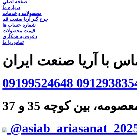
صفحه اصلي
درباره ما
محصولات و خدمات
چرخ گیر آریا صنعت قم
شماره حساب ها
قیمت محصولات
دعوت به همکاری
تماس با ما
اس با آریا صنعت ایران
09199524648
091293835
ه، بین کوچه 35 و 37
@asiab_ariasanat_202