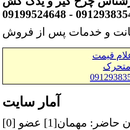
شناس چرخ گیر و یدک کش
انت و خدمات پس از فروش
لام قیمت
متحرک
09129383
آمار سایت
ن حاضر:
مهمان[1] عضو [0]